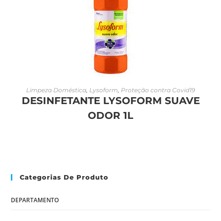
LEIA MAIS
Limpeza Doméstica
,
Lysoform
,
Proteção contra Covid19
DESINFETANTE LYSOFORM SUAVE
ODOR 1L
Categorias De Produto
DEPARTAMENTO