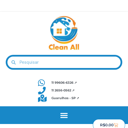
11 99606-6326 ➚
11 2656-0562 ➚
Guarulhos - SP ➚
R$
0.00