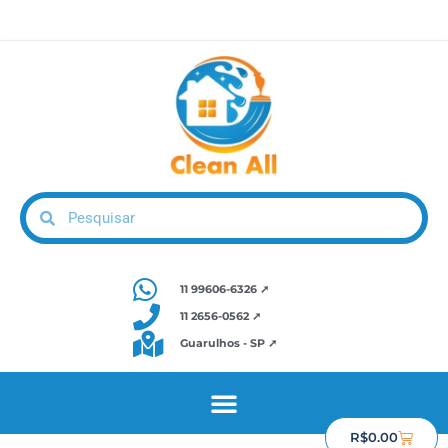
11 99606-6326 ➚
11 2656-0562 ➚
Guarulhos - SP ➚
R$
0.00