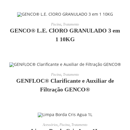
LEIA MAIS
Piscina
,
Tratamento
GENCO® L.E. ClORO GRANULADO 3 em
1 10KG
LEIA MAIS
Piscina
,
Tratamento
GENFLOC® Clarificante e Auxiliar de
Filtração GENCO®
LEIA MAIS
Acessórios
,
Piscina
,
Tratamento