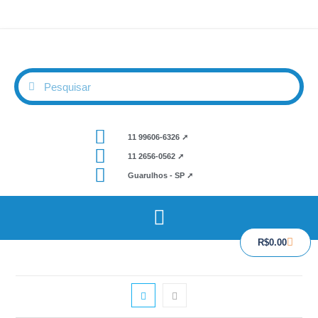
11 99606-6326 ➚
11 2656-0562 ➚
Guarulhos - SP ➚
R$
0.00