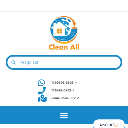
11 99606-6326 ➚
11 2656-0562 ➚
Guarulhos - SP ➚
R$
0.00