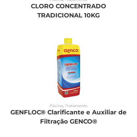
CLORO CONCENTRADO
TRADICIONAL 10KG
LEIA MAIS
Piscina
,
Tratamento
GENFLOC® Clarificante e Auxiliar de
Filtração GENCO®