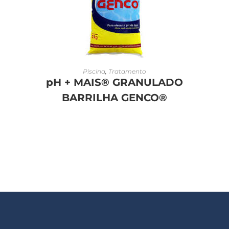
LEIA MAIS
Piscina
,
Tratamento
pH + MAIS® GRANULADO
BARRILHA GENCO®