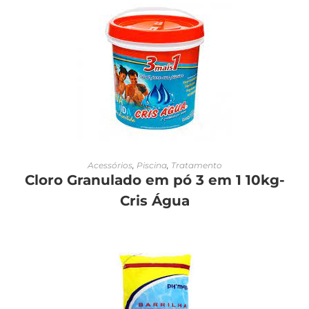
LEIA MAIS
Acessórios
,
Piscina
,
Tratamento
Cloro Granulado em pó 3 em 1 10kg-
Cris Água