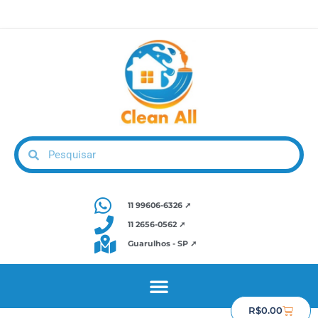
11 99606-6326 ➚
11 2656-0562 ➚
Guarulhos - SP ➚
R$
0.00