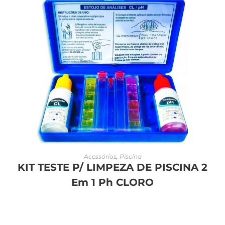
LEIA MAIS
Acessórios
,
Piscina
KIT TESTE P/ LIMPEZA DE PISCINA 2
Em 1 Ph CLORO