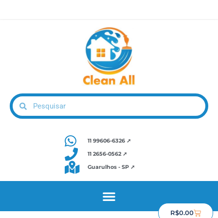
11 99606-6326 ➚
11 2656-0562 ➚
Guarulhos - SP ➚
R$
0.00