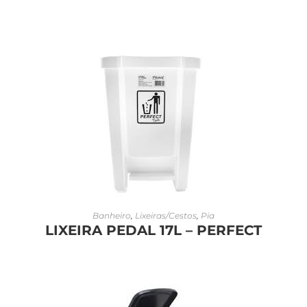
LEIA MAIS
Banheiro
,
Lixeiras/Cestos
,
Pia
LIXEIRA PEDAL 17L – PERFECT