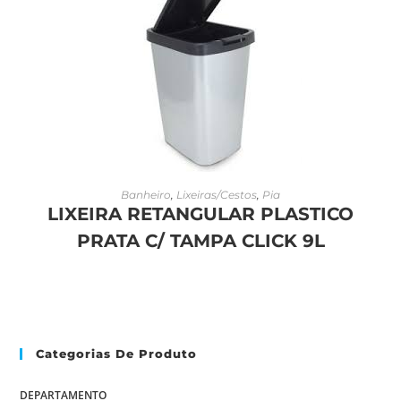
LEIA MAIS
Banheiro
,
Lixeiras/Cestos
,
Pia
LIXEIRA RETANGULAR PLASTICO
PRATA C/ TAMPA CLICK 9L
Categorias De Produto
DEPARTAMENTO