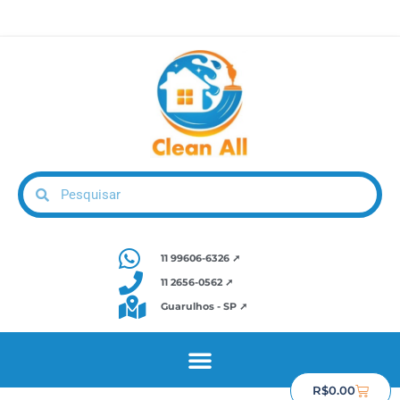
11 99606-6326 ➚
11 2656-0562 ➚
Guarulhos - SP ➚
R$
0.00