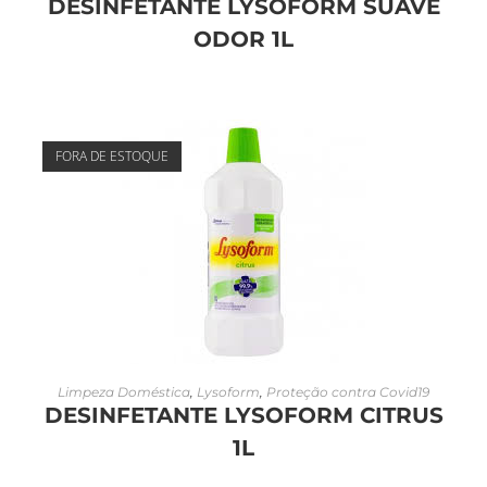
DESINFETANTE LYSOFORM SUAVE
ODOR 1L
FORA DE ESTOQUE
LEIA MAIS
Limpeza Doméstica
,
Lysoform
,
Proteção contra Covid19
DESINFETANTE LYSOFORM CITRUS
1L