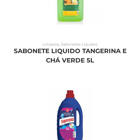
LEIA MAIS
Limpeza
,
Sabonetes Liquidos
SABONETE LIQUIDO TANGERINA E
CHÁ VERDE 5L