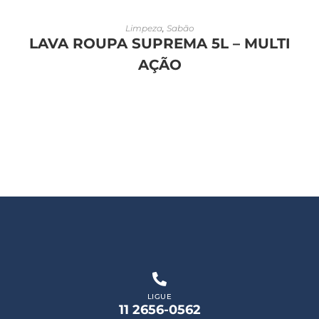
LEIA MAIS
Limpeza
,
Sabão
LAVA ROUPA SUPREMA 5L – MULTI
AÇÃO
LIGUE
11 2656-0562