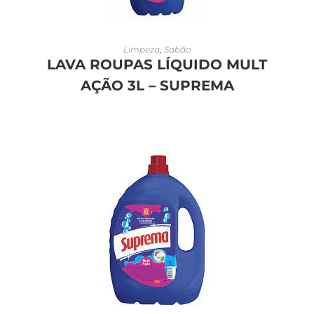
LEIA MAIS
Limpeza
,
Sabão
LAVA ROUPAS LÍQUIDO MULT
AÇÃO 3L – SUPREMA