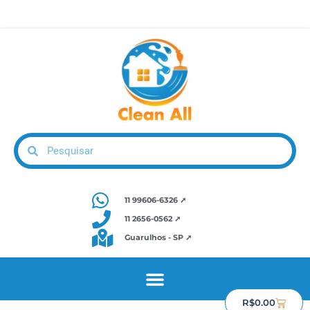
11 99606-6326 ➚
11 2656-0562 ➚
Guarulhos - SP ➚
R$
0.00