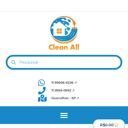
11 99606-6326 ➚
11 2656-0562 ➚
Guarulhos - SP ➚
R$
0.00