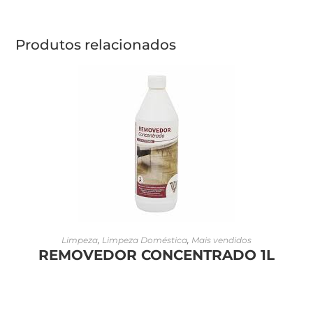
Produtos relacionados
LEIA MAIS
Limpeza
,
Limpeza Doméstica
,
Mais vendidos
REMOVEDOR CONCENTRADO 1L