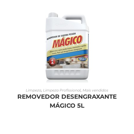
LEIA MAIS
Limpeza
,
Limpeza Profissional
,
Mais vendidos
REMOVEDOR DESENGRAXANTE
MÁGICO 5L