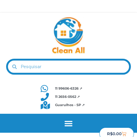
11 99606-6326 ➚
11 2656-0562 ➚
Guarulhos - SP ➚
R$
0.00