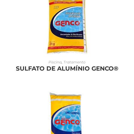
LEIA MAIS
Piscina
,
Tratamento
SULFATO DE ALUMÍNIO GENCO®