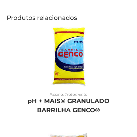
Produtos relacionados
LEIA MAIS
Piscina
,
Tratamento
pH + MAIS® GRANULADO
BARRILHA GENCO®