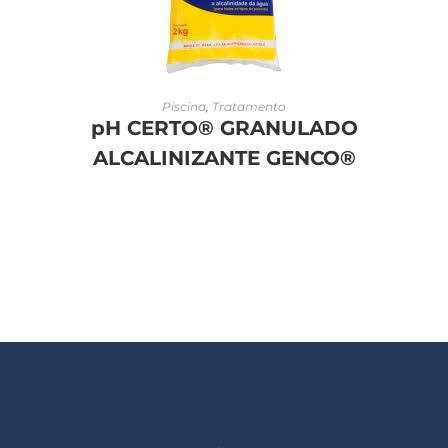
LEIA MAIS
Piscina
,
Tratamento
pH CERTO® GRANULADO
ALCALINIZANTE GENCO®