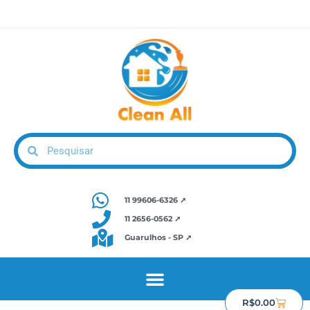
11 99606-6326 ➚
11 2656-0562 ➚
Guarulhos - SP ➚
R$
0.00