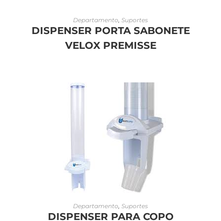
LEIA MAIS
Departamento
,
Suportes
DISPENSER PORTA SABONETE
VELOX PREMISSE
LEIA MAIS
Departamento
,
Suportes
DISPENSER PARA COPO