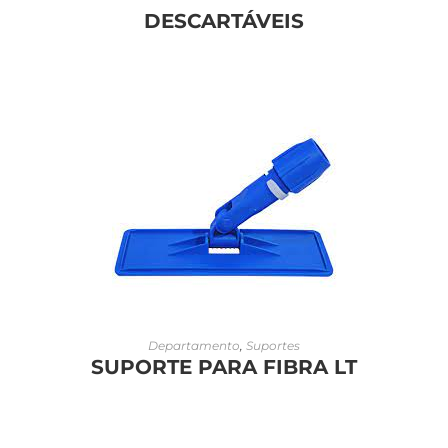
DESCARTÁVEIS
LEIA MAIS
Departamento
,
Suportes
SUPORTE PARA FIBRA LT