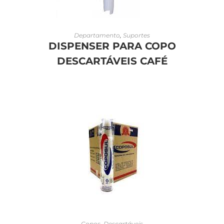
LEIA MAIS
Departamento
,
Suportes
DISPENSER PARA COPO
DESCARTÁVEIS CAFÉ
LEIA MAIS
Copos
,
Descartáveis