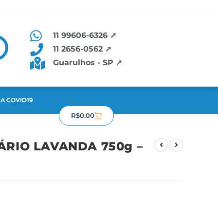
11 99606-6326 ➚
11 2656-0562 ➚
Guarulhos - SP ➚
A COVID19
R$
0.00
TÁRIO LAVANDA 750g –