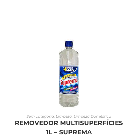
LEIA MAIS
Sem categoria
,
Limpeza
,
Limpeza Doméstica
REMOVEDOR MULTISUPERFÍCIES
1L – SUPREMA