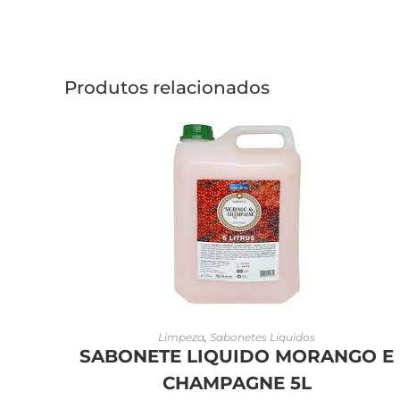
Produtos relacionados
LEIA MAIS
Limpeza
,
Sabonetes Liquidos
SABONETE LIQUIDO MORANGO E
CHAMPAGNE 5L