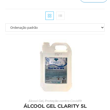
LEIA MAIS
Álcool Gel
,
Proteção contra Covid19
ÁLCOOL GEL CLARITY 5L